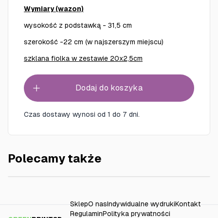
Wymiary (wazon)
wysokość z podstawką - 31,5 cm
szerokość -22 cm (w najszerszym miejscu)
szklana fiolka w zestawie 20x2,5cm
Dodaj do koszyka
Czas dostawy wynosi od 1 do 7 dni.
Polecamy także
Wazon kostka
29.99
Sklep
O nas
Indywidualne wydruki
Kontakt
Regulamin
Polityka prywatności